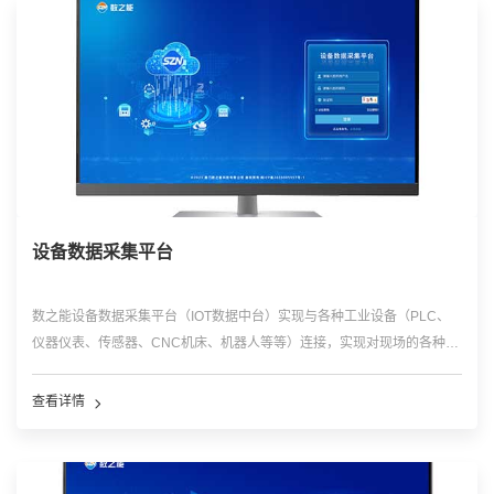
设备数据采集平台
数之能设备数据采集平台（IOT数据中台）实现与各种工业设备（PLC、
仪器仪表、传感器、CNC机床、机器人等等）连接，实现对现场的各种工
业数据的数据采集，双向控制；同时将数据进行标准化处理后存储到平
台，为各种工业物联网平台、工业互联网平台和工业软件提供开放的数据
查看详情
服务和接口。采用高并发的软件框架，可以实现对现场的网关，设备等配
置管理，可以实现数据的远程采集和远程控制，实现对数据的接入，清
洗，过滤，处理和存储及共享。