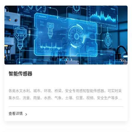
智能传感器
各类水文水利、城市、环境、桥梁、安全专用感知智能传感器，可实时采
集水位、流量、雨量、水质、气象、土壤、位置、视频、安全生产等多维
现场数据，具备高精度、高稳定性、户外耐候适配特性，是物联网系统底
层数据采集核心入口，广泛应用于水利、环保、安监、农业、市政监测场
查看详情
景。