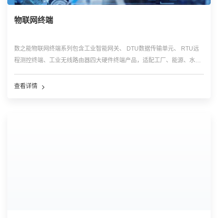
物联网终端
数之能物联网终端系列包含工业智能网关、 DTU数据传输单元、 RTU远
程测控终端、工业无线路由器四大硬件终端产品，适配工厂、能源、水
利、城市等场景，实现现场多类型设备快速联网、协议解析、边缘数据预
处理、远距离稳定传输。
查看详情