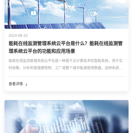
2024-08-10
能耗在线监测管理系统云平台是什么？能耗在线监测管
理系统云平台的功能和应用场景
能耗在线监测管理系统云平台是一种基于云计算技术的智能系统，用于实
时收集、分析和管理建筑物、工厂或整个城市能源使用数据。这种系统通
过物联网(IoT)设备，如传感器、计量表等，收集各种能源消耗信息(包括
电、水、燃气等)，然后将这些数据上传至云端进行处理和存储。 能耗在
查看详情
线监测管理系统云平台的...…