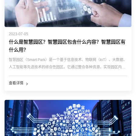
2023-07-05
什么是智慧园区？智慧园区包含什么内容？智慧园区有
什么用？
智慧园区（Smart Park）是一个基于信息技术、物联网（IoT）、大数据、
人工智能等先进技术的综合性园区。它通过整合各种资源，实现园区内设
施、设备和人员的智能化管理，从而提高园区的运营效率、降低成本、优
化服务水平，为入驻企业和员工创造一个更加宜居、便利的工作环境。 ...
查看详情
…