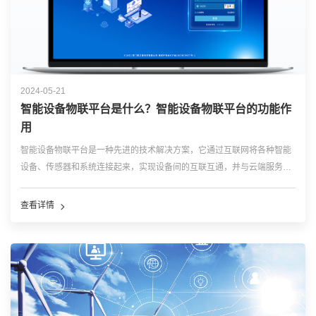
2024-05-21
智能设备物联平台是什么？智能设备物联平台的功能作
用
智能设备物联平台是一种先进的技术解决方案，它通过互联网将各种智能
设备、传感器和系统连接起来，实现设备间的互联互通，并与云端服务器
进行数据交换。这个平台作为物联网(IoT)在智能设备领域的具体应用，扮
演着核心角色。 其主要功能和作用包括但不限于以下几点： 1、设备管...
查看详情
…