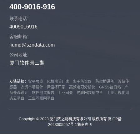
400-9016-916
联系电话：
4009016916
客服邮箱：
liumd@szndata.com
公司地址：
厦门软件园三期
友情链接：
安平展览
风机盘管厂家
离子色谱仪
防架桥设备
液位传
感器
农贸市场设计
保温杯厂家
高频电刀分析仪
GNSS监测站
产
品外观设计
软件测试报告
工业网关
物联网数据中台
工业可视化组
态云平台
工业互联网平台
Copyright © 2023 厦门数之能科技有限公司 版权所有
闽ICP备
2023005957号-1
免责声明