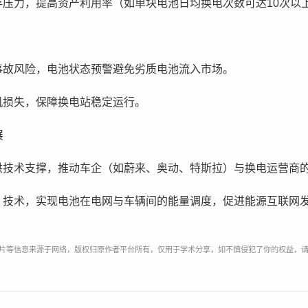
存压力，提高资产利用率（如单块电池日均换电次数可达10次以
事故风险，电池状态预警避免劣质电池流入市场。
机损失，保障换电站稳定运行。
展
供技术支撑，推动车企（如蔚来、奥动、特斯拉）与换电运营商
）技术，实现电池在电网与车辆间的能量调度，促进能源互联网
片等信息来源于网络，版权归原作者平台所有，仅用于学术分享，如不慎侵犯了你的权益，