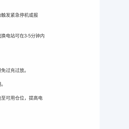
动触发紧急停机或报
电站可在3-5分钟内
避免过充过放。
期。
池至可用仓位，提高电