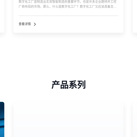
数字化工厂是制造业实现智能制造的重要环节，也是许多企业期待并工控
厂商布局的市场。那么，什么是数字化工厂？数字化工厂又应该具备怎样
的特点呢？ 数字化工厂，顾名思义，就是对传统工厂进行升级改造的过
程。在数字化工厂中，物联网技术被广泛应用，使得设备、人员和系统之
间实现互...…
查看详情
产品系列