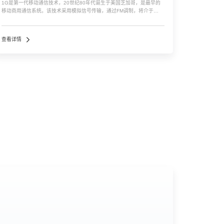
1G是第一代移动通信技术，20世纪80年代诞生于美国芝加哥，是最早的
移动商用通信系统。该技术采用模拟信号传输，通过FM调制，将介于
300Hz到3400Hz的语音转换到高频的载波频率MHz上。 2G是第二代移
动通信技术，1991年在日本开始商...…
查看详情