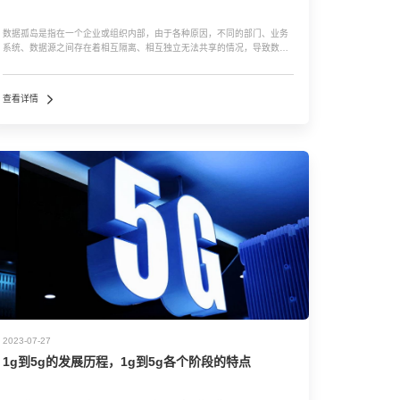
数据孤岛是指在一个企业或组织内部，由于各种原因，不同的部门、业务
系统、数据源之间存在着相互隔离、相互独立无法共享的情况，导致数据
的重复输入和处理，影响了数据的使用效率和准确性，导致数据无法被充
分利用和发挥价值。 数据孤岛对企业的影响： &nbs...…
查看详情
2023-07-27
1g到5g的发展历程，1g到5g各个阶段的特点