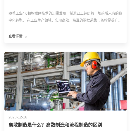
随着工业4.0和物联网技术的迅猛发展，制造业正经历着一场前所未有的数
字化转型。 在工业生产领域，实现高效、精准的数据采集与监控是提升生
产效率、降低运营成本、确保生产安全的关键。那么如何实现产线数据采
集与监控? 数之能工业物联网平台是基于物联网技术、通信技术、云计算
查看详情
和大数据等先进...…
2023-12-16
离散制造是什么？离散制造和流程制造的区别