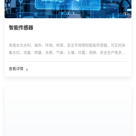
智能传感器
各类水文水利、城市、环境、桥梁、安全专用感知智能传感器，可实时采
集水位、流量、雨量、水质、气象、土壤、位置、视频、安全生产等多维
现场数据，具备高精度、高稳定性、户外耐候适配特性，是物联网系统底
层数据采集核心入口，广泛应用于水利、环保、安监、农业、市政监测场
查看详情
景。