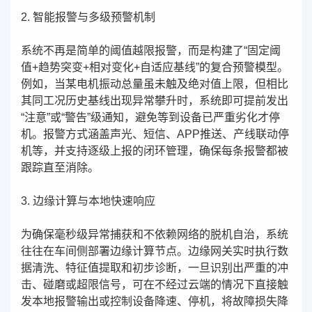
2. 智能报警与多级预警机制
系统不再是简单的阈值越限报警，而是构建了“固定阈
值+趋势突变+相对变化+自适应基线”的复合预警模型。
例如，当某电机振动总量虽未触及绝对值上限，但相比
其同工况历史基线出现异常攀升时，系统即可提前发出
“注意”或“警告”级通知，避免等到设备已严重劣化才停
机。报警方式涵盖声光、短信、APP推送、产线联动停
机等，并支持逐级上报的闭环管理，确保每条报警都被
跟踪直至消除。
3. 边缘计算与本地快速响应
为确保毫秒级异常捕获和不依赖网络的脱机自治，系统
往往在车间侧部署边缘计算节点。边缘网关实时执行数
据清洗、特征值提取和初步诊断，一旦识别出严重的冲
击、碰磨或超限信号，可在不经过云端的情况下直接触
发本地报警输出或控制设备降速、停机，将故障损失降