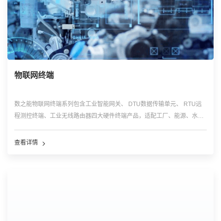
物联网终端
数之能物联网终端系列包含工业智能网关、 DTU数据传输单元、 RTU远
程测控终端、工业无线路由器四大硬件终端产品，适配工厂、能源、水
利、城市等场景，实现现场多类型设备快速联网、协议解析、边缘数据预
处理、远距离稳定传输。
查看详情