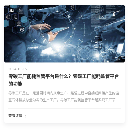
2024-10-15
零碳工厂能耗监管平台是什么？零碳工厂能耗监管平台
的功能
零碳工厂是在一定范围时间内从事生产、经营过程中直接或间接产生的温
室气体排放总量为零的生产工厂。零碳工厂能耗监管平台是实现工厂节能
减排、碳排放监测和管理的关键工具。它通过集成先进的信息技术，如物
联网、大数据、人工智能等，实现对工厂能源消耗和碳排放的实时监控、
查看详情
数据分析、优化建议和策略实施。 ...…