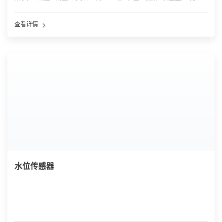
现场数据，具备高精度、高稳定性、户外耐候适配特性，是物联网系统底
层数据采集核心入口，广泛应用于水利、环保、安监、农业、市政监测场
查看详情
景。
水位传感器