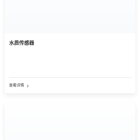
水质传感器
查看详情