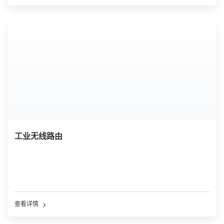
工业无线路由
查看详情