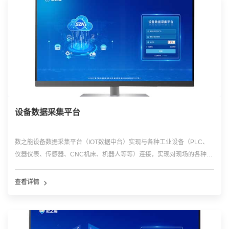
设备数据采集平台
数之能设备数据采集平台（IOT数据中台）实现与各种工业设备（PLC、
仪器仪表、传感器、CNC机床、机器人等等）连接，实现对现场的各种工
业数据的数据采集，双向控制；同时将数据进行标准化处理后存储到平
台，为各种工业物联网平台、工业互联网平台和工业软件提供开放的数据
查看详情
服务和接口。采用高并发的软件框架，可以实现对现场的网关，设备等配
置管理，可以实现数据的远程采集和远程控制，实现对数据的接入，清
洗，过滤，处理和存储及共享。