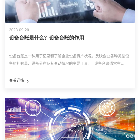
2023-09-20
设备台账是什么？设备台账的作用
设备台账是一种用于记录和了解企业设备资产状况，反映企业各种类型设
备的拥有量、设备分布及其变动情况的主要工具。 设备台账通常有两种
编排形式。 一种是设备分类编号台账，这种台账是根据《设备统一分类
及编号目录》来分类和排列的，这...…
查看详情