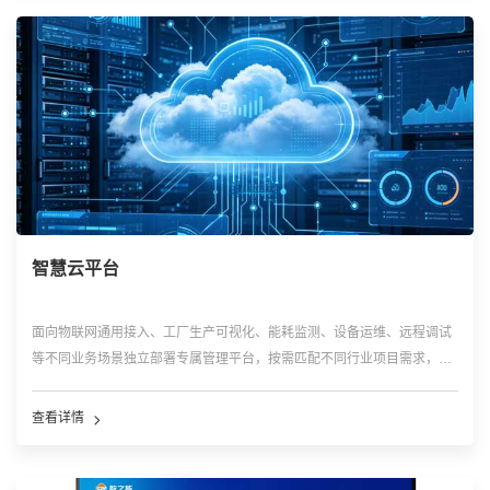
智慧云平台
面向物联网通用接入、工厂生产可视化、能耗监测、设备运维、远程调试
等不同业务场景独立部署专属管理平台，按需匹配不同行业项目需求，形
成可灵活选配、按需部署的云端数字化管理体系。
查看详情