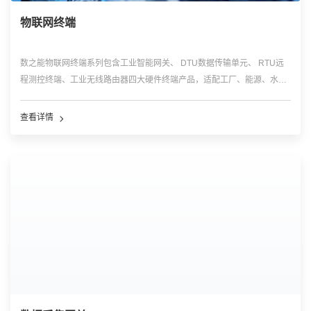
物联网终端
数之能物联网终端系列包含工业智能网关、 DTU数据传输单元、 RTU远
程测控终端、工业无线路由器四大硬件终端产品，适配工厂、能源、水
利、城市等场景，实现现场多类型设备快速联网、协议解析、边缘数据预
处理、远距离稳定传输。
查看详情