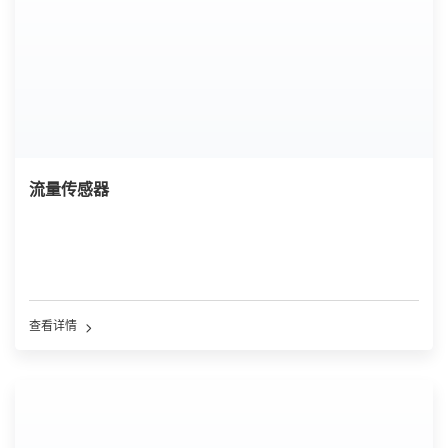
流量传感器
查看详情