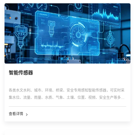
智能传感器
各类水文水利、城市、环境、桥梁、安全专用感知智能传感器，可实时采
集水位、流量、雨量、水质、气象、土壤、位置、视频、安全生产等多维
现场数据，具备高精度、高稳定性、户外耐候适配特性，是物联网系统底
层数据采集核心入口，广泛应用于水利、环保、安监、农业、市政监测场
查看详情
景。