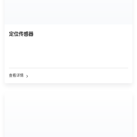
定位传感器
查看详情