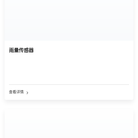
雨量传感器
查看详情