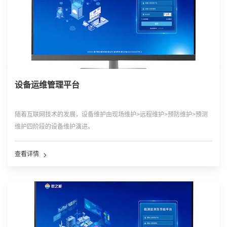
设备运维管理平台
随着互联网技术的发展，设备维护由现场维护>远程维护>预防维护>预测
维护四阶段的设备维护演进。
数之能设备运维管理平台帮助企业实现对全球各区域的设备的远程管理和
远程维护，通过大数据平台的报警通知和预测模型实现预防式和预测性维
查看详情
护。