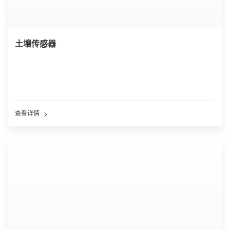
土壤传感器
查看详情