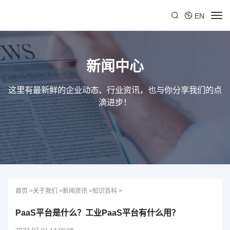
EN
新闻中心
这里有最新鲜的企业动态、行业资讯，也与你分享我们的点
滴进步！
首页
>
关于我们
>
新闻资讯
>
知识百科
>
PaaS平台是什么？工业PaaS平台有什么用？