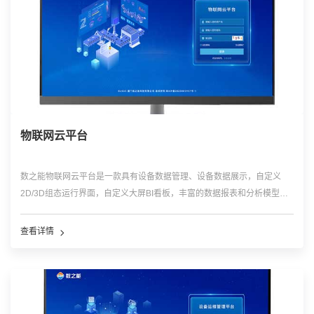
物联网云平台
数之能物联网云平台是一款具有设备数据管理、设备数据展示，自定义
2D/3D组态运行界面，自定义大屏BI看板，丰富的数据报表和分析模型，
设备的远程监控、故障报警预警、运维巡检管理等功能的低代码平台，可
广泛应用于环保监测管理、水利监测管理、农牧业管理、供水供电管理、
适配性和扩展性强，满足企业不同需求，帮助企业搭建不同的可视化管理
供热供冷管理、智慧城市、应急管理等领域。
查看详情
平台，助力企业实现可视化、数字化管理。