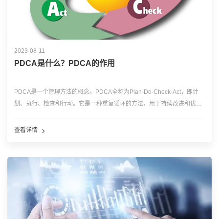
2023-08-11
PDCA是什么？PDCA的作用
PDCA是一个管理方法的概念。PDCA全称为Plan-Do-Check-Act，即计
划、执行、检查和行动。它是一种重复循环的方法，用于持续改进和优化
管理过程。 PDCA（Plan-Do-Check-Act）的起源可以追溯到20世纪30
年代的美国。PDC...…
查看详情