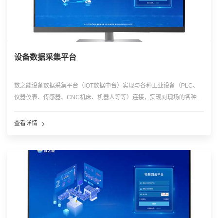
设备数据采集平台
数之能设备数据采集平台（IOT数据中台）实现与各种工业设备（PLC、
仪器仪表、传感器、CNC机床、机器人等等）连接，实现对现场的各种工
业数据的数据采集，双向控制；同时将数据进行标准化处理后存储到平
台，为各种工业物联网平台、工业互联网平台和工业软件提供开放的数据
查看详情
服务和接口。采用高并发的软件框架，可以实现对现场的网关，设备等配
置管理，可以实现数据的远程采集和远程控制，实现对数据的接入，清
洗，过滤，处理和存储及共享。