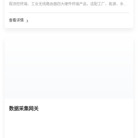
程测控终端、工业无线路由器四大硬件终端产品，适配工厂、能源、水
利、城市等场景，实现现场多类型设备快速联网、协议解析、边缘数据预
处理、远距离稳定传输。
查看详情
数据采集网关