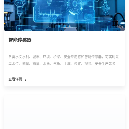
智能传感器
各类水文水利、城市、环境、桥梁、安全专用感知智能传感器，可实时采
集水位、流量、雨量、水质、气象、土壤、位置、视频、安全生产等多维
现场数据，具备高精度、高稳定性、户外耐候适配特性，是物联网系统底
层数据采集核心入口，广泛应用于水利、环保、安监、农业、市政监测场
查看详情
景。