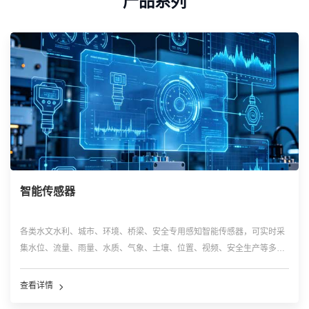
产品系列
智能传感器
各类水文水利、城市、环境、桥梁、安全专用感知智能传感器，可实时采
集水位、流量、雨量、水质、气象、土壤、位置、视频、安全生产等多维
现场数据，具备高精度、高稳定性、户外耐候适配特性，是物联网系统底
层数据采集核心入口，广泛应用于水利、环保、安监、农业、市政监测场
查看详情
景。