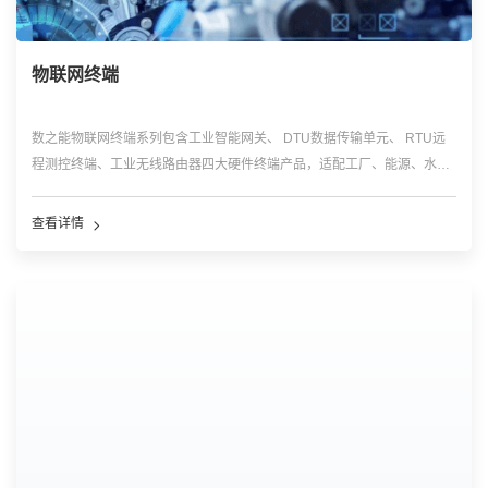
物联网终端
数之能物联网终端系列包含工业智能网关、 DTU数据传输单元、 RTU远
程测控终端、工业无线路由器四大硬件终端产品，适配工厂、能源、水
利、城市等场景，实现现场多类型设备快速联网、协议解析、边缘数据预
处理、远距离稳定传输。
查看详情