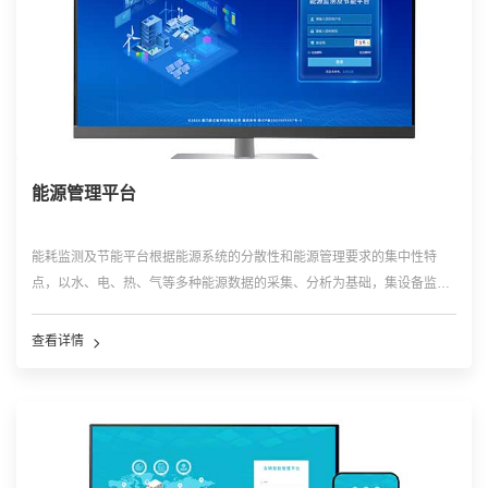
能源管理平台
能耗监测及节能平台根据能源系统的分散性和能源管理要求的集中性特
点，以水、电、热、气等多种能源数据的采集、分析为基础，集设备监
管、能耗监测、能效分析、能源控制等功能为一体，实现企业能源精细化
管理，赋能企业节能降碳，助力客户降本增效。支持工厂、园区、小区、
查看详情
电力、楼宇、公共设施等多种用能场景。