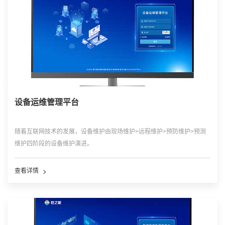
设备运维管理平台
随着互联网技术的发展，设备维护由现场维护>远程维护>预防维护>预测
维护四阶段的设备维护演进。
数之能设备运维管理平台帮助企业实现对全球各区域的设备的远程管理和
远程维护，通过大数据平台的报警通知和预测模型实现预防式和预测性维
查看详情
护。