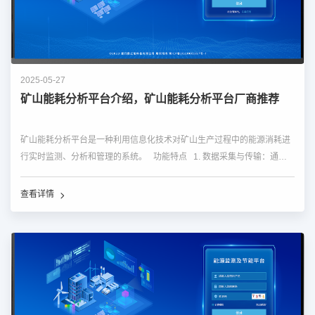
2025-05-27
矿山能耗分析平台介绍，矿山能耗分析平台厂商推荐
矿山能耗分析平台是一种利用信息化技术对矿山生产过程中的能源消耗进
行实时监测、分析和管理的系统。 功能特点 1. 数据采集与传输：通过
在矿山的各类设备（如破碎机、给料机、输送带、钻机、水泵等）的供电
线路上安装智能电表、互感器...…
查看详情