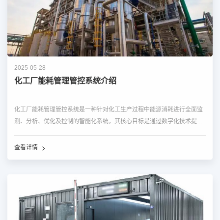
2025-05-28
化工厂能耗管理管控系统介绍
化工厂能耗管理管控系统是一种针对化工生产过程中能源消耗进行全面监
测、分析、优化及控制的智能化系统，其核心目标是通过数字化技术提升
能源利用效率、降低生产成本并减少环境影响。 核心功能模块 1. 能耗
实时监测与可视...…
查看详情