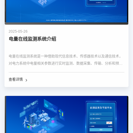
2025-05-26
电量在线监测系统介绍
电量在线监测系统是一种借助现代信息技术、传感器技术以及通信技术，
对电力系统中电量相关参数进行实时监测、数据采集、传输、分析和预警
的自动化系统。它在电力行业的生产、传输、分配和使用等多个环节都发
挥着重要作用。 系统组成 1、...…
查看详情