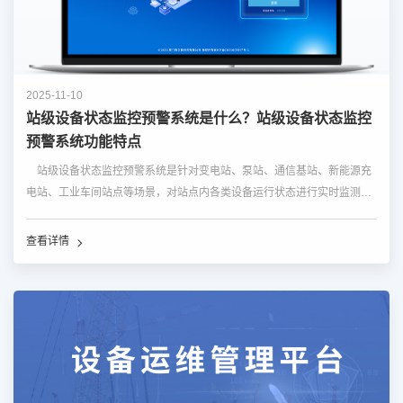
2025-11-10
站级设备状态监控预警系统是什么？站级设备状态监控
预警系统功能特点
站级设备状态监控预警系统是针对变电站、泵站、通信基站、新能源充
电站、工业车间站点等场景，对站点内各类设备运行状态进行实时监测、
数据分析、故障诊断与预警的智能化管理系统。该系统通过融合物联网感
知、数据传输、边缘计算与AI分析技术，实现对站级设备全生...…
查看详情