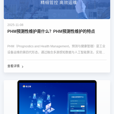
2025-11-08
PHM预测性维护是什么？PHM预测性维护的特点
PHM（Prognostics and Health Management，预测与健康管理）是工业
设备运维的第四代形态，通过融合多源感知数据与人工智能算法，实现
从"故障后维修"到"预测性维护"的根本性转变，正在重塑制造业的运维格
局。其典型应用可提...…
查看详情