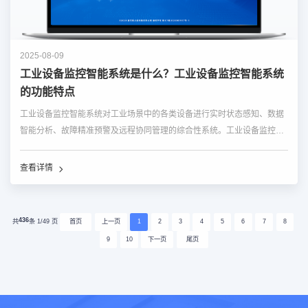
2025-08-09
工业设备监控智能系统是什么？工业设备监控智能系统
的功能特点
工业设备监控智能系统对工业场景中的各类设备进行实时状态感知、数据
智能分析、故障精准预警及远程协同管理的综合性系统。工业设备监控智
能系统的功能覆盖设备全生命周期管理。 1. 实时数据采集与感知 通过
部署在设备关键部位的传感器...…
查看详情
436
首页
共
条 1/49 页
上一页
1
2
3
4
5
6
7
8
下一页
尾页
9
10