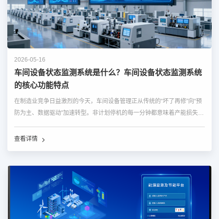
2026-05-16
车间设备状态监测系统是什么？车间设备状态监测系统
的核心功能特点
在制造业竞争日益激烈的今天，车间设备管理正从传统的“坏了再修”向“预
防为主、数据驱动”加速转型。非计划停机的每一分钟都意味着产能损失和
交付延误，而依赖人工巡检和经验判断的管理方式，已难以应对大规模、
高节拍、自动化产线的新要求。车间设备状态监测系统...…
查看详情