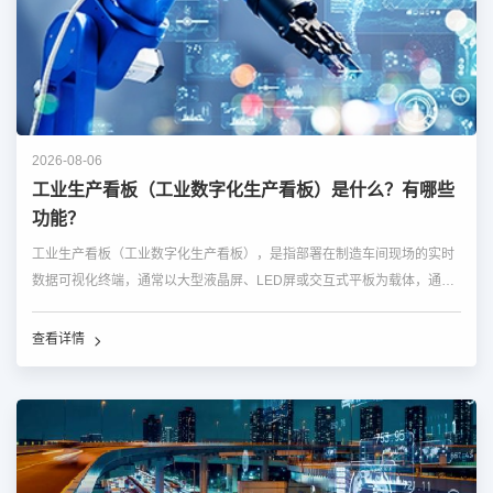
2026-08-06
工业生产看板（工业数字化生产看板）是什么？有哪些
功能？
工业生产看板（工业数字化生产看板），是指部署在制造车间现场的实时
数据可视化终端，通常以大型液晶屏、LED屏或交互式平板为载体，通过
连接制造执行系统（MES）、企业资源计划（ERP）、设备物联网
（IIoT）等后台系统，自动生成并动态刷新生产进度、设备状态、质量指
查看详情
标、异常报警等关键信息。它与传统精...…