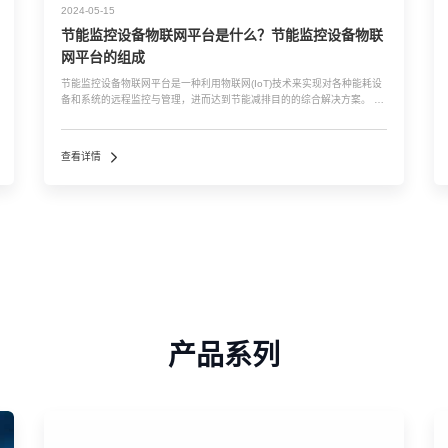
2024-05-15
节能监控设备物联网平台是什么？节能监控设备物联
网平台的组成
节能监控设备物联网平台是一种利用物联网(IoT)技术来实现对各种能耗设
备和系统的远程监控与管理，进而达到节能减排目的的综合解决方案。 这
类平台通常包含以下几个关键组成部分和功能： 1. 数据采集层：通过各种
传感器和智能网关，实时收集设备的运行数据，如电、水、气等能源...…
查看详情
产品系列